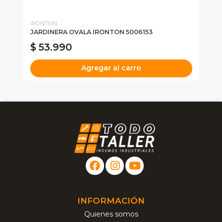
IRONTON
IR
JARDINERA OVALA IRONTON 5006153
JA
$ 53.990
$
Agregar al carro
INFORMACIÓN
Quienes somos