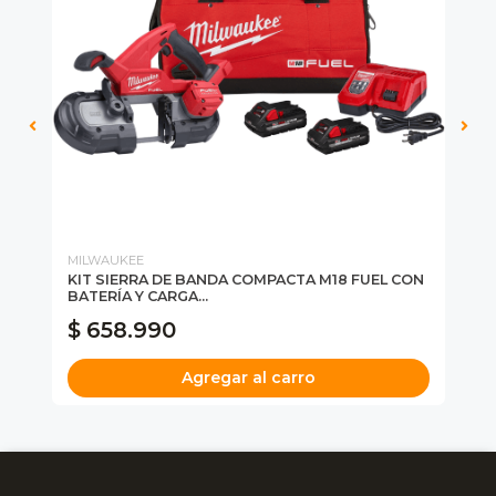
MILWAUKEE
MI
M18
KIT SIERRA DE BANDA COMPACTA M18 FUEL CON
CI
BATERÍA Y CARGA...
MI
$ 658.990
$
Agregar al carro