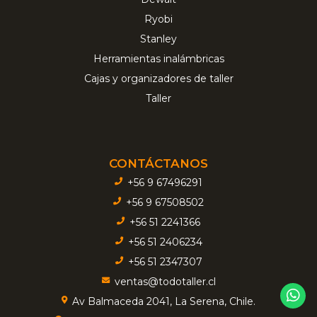
Ryobi
Stanley
Herramientas inalámbricas
Cajas y organizadores de taller
Taller
CONTÁCTANOS
+56 9 67496291
+56 9 67508502
+56 51 2241366
+56 51 2406234
+56 51 2347307
ventas@todotaller.cl
Av Balmaceda 2041, La Serena, Chile.