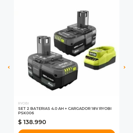
RYOBI
BA
SET 2 BATERIAS 4.0 AH + CARGADOR 18V RYOBI
SI
PSK006
20
$ 138.990
$