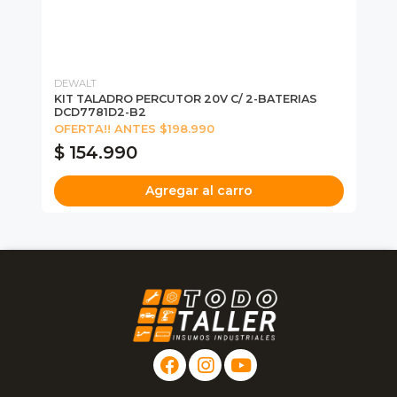
DEWALT
DE
KIT TALADRO PERCUTOR 20V C/ 2-BATERIAS
KI
DCD7781D2-B2
DC
OFERTA!! ANTES $198.990
$ 154.990
$
Agregar al carro