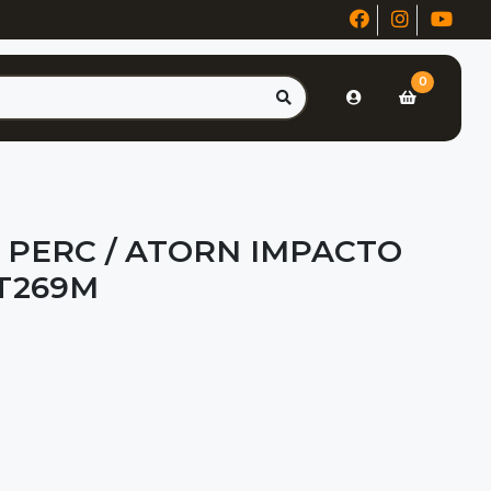
0
 PERC / ATORN IMPACTO
XT269M