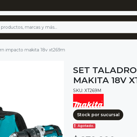
torn impacto makita 18v xt269m
SET TALADRO
MAKITA 18V 
SKU: XT269M
Stock por sucursal
Agotado.