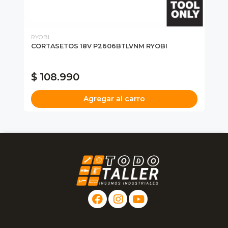
RYOBI
RY
AH
CORTASETOS 18V P2606BTLVNM RYOBI
OR
RY
PR
$ 108.990
$
Agregar al carro