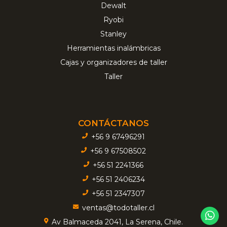
Dewalt
Ryobi
Stanley
Herramientas inalámbricas
Cajas y organizadores de taller
Taller
CONTÁCTANOS
+56 9 67496291
+56 9 67508502
+56 51 2241366
+56 51 2406234
+56 51 2347307
ventas@todotaller.cl
Av Balmaceda 2041, La Serena, Chile.