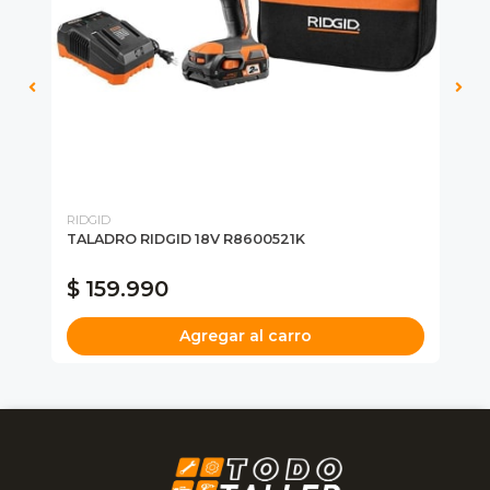
RIDGID
WO
ALT
TALADRO RIDGID 18V R8600521K
SE
$ 159.990
$
Agregar al carro