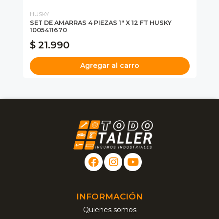
HUSKY
HU
SET DE AMARRAS 4 PIEZAS 1" X 12 FT HUSKY
CU
1005411670
RE
$ 21.990
$
Agregar al carro
INFORMACIÓN
Quienes somos