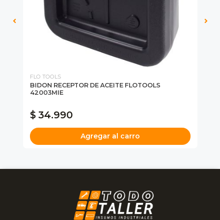
FLO TOOLS
MI
BIDON RECEPTOR DE ACEITE FLOTOOLS
AS
42003MIE
MI
FU
$ 34.990
$
Agregar al carro