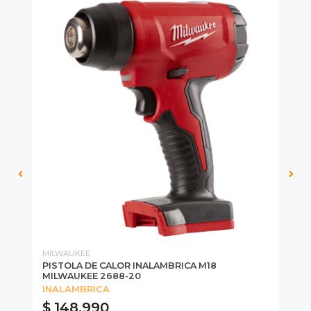
MILWAUKEE
MI
PISTOLA DE CALOR INALAMBRICA M18
HE
MILWAUKEE 2688-20
20
INALAMBRICA
$ 148.990
$