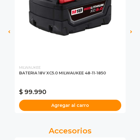
MILWAUKEE
MI
8-
BATERIA 18V XC5.0 MILWAUKEE 48-11-1850
BA
HI
$ 99.990
$
Agregar al carro
Accesorios