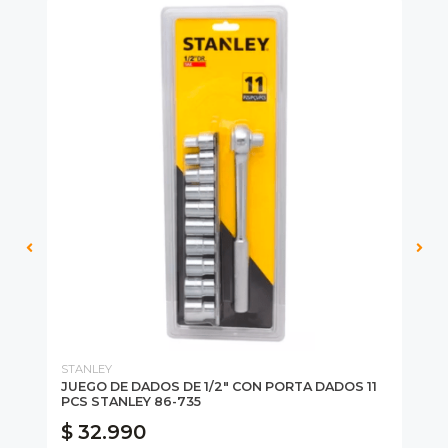
STANLEY
HU
JUEGO DE DADOS DE 1/2" CON PORTA DADOS 11
SE
PCS STANLEY 86-735
HU
$ 32.990
$