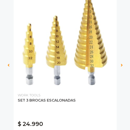
WORK TOOLS
MI
48-
SET 3 BROCAS ESCALONADAS
CU
15
N
$ 
$ 24.990
$