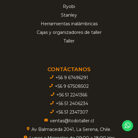
Ryobi
Stanley
Herramientas inalámbricas
Cajas y organizadores de taller
Taller
CONTÁCTANOS
+56 9 67496291
+56 9 67508502
+56 51 2241366
+56 51 2406234
+56 51 2347307
ventas@todotaller.cl
Av Balmaceda 2041, La Serena, Chile.