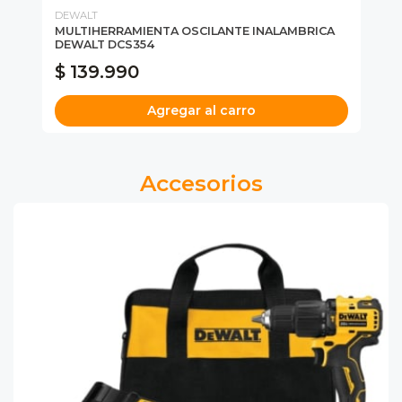
DEWALT
MI
Y
MULTIHERRAMIENTA OSCILANTE INALAMBRICA
SI
DEWALT DCS354
MI
$ 139.990
$
Agregar al carro
Accesorios