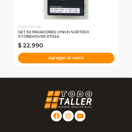
STOREHOUSE
ST
SET 50 PASADORES LYNCH SURTIDO
SE
STOREHOUSE 67544
UN
$ 22.990
$
Agregar al carro