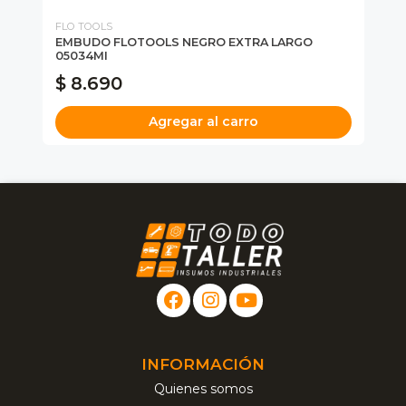
FLO TOOLS
FL
EMBUDO FLOTOOLS NEGRO EXTRA LARGO
EM
05034MI
$ 8.690
$
Agregar al carro
INFORMACIÓN
Quienes somos