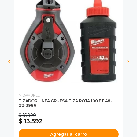
MILWAUKEE
MI
RE
TIZADOR LINEA GRUESA TIZA ROJA 100 FT 48-
ES
22-3986
$ 15.990
$ 13.592
$
Agregar al carro