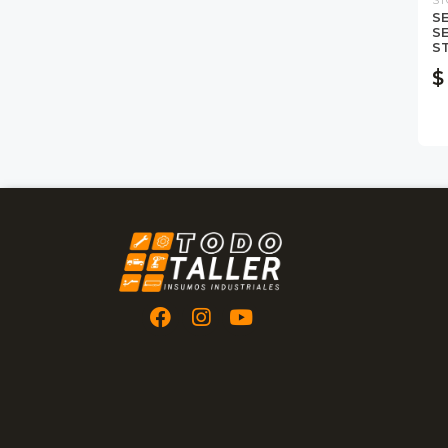
SE
S
S
$