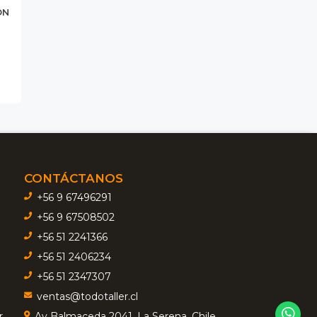
ON
CONTÁCTANOS
+56 9 67496291
+56 9 67508502
+56 51 2241366
+56 51 2406234
+56 51 2347307
ventas@todotaller.cl
r
Av Balmaceda 2041, La Serena, Chile.