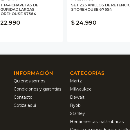
T 144 CHAVETAS DE
SET 225 ANILLOS DE RETENCI
EGURIDAD LARGAS
STOREHOUSE 67654
TOREHOUSE 67564
 22.990
$ 24.990
INFORMACIÓN
CATEGORÍAS
Quienes somos
Martz
Condiciones y garantías
Milwaukee
Contacto
Dewalt
Cotiza aqui
Ryobi
Stanley
Herramientas inalámbricas
Cajas y organizadores de talle