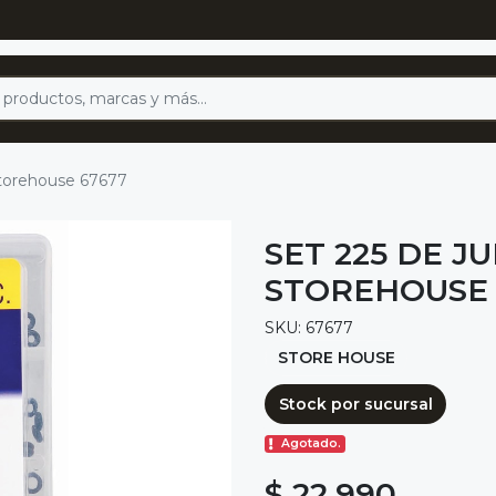
 storehouse 67677
SET 225 DE J
STOREHOUSE 
SKU: 67677
STORE HOUSE
Stock por sucursal
Agotado.
$ 22.990