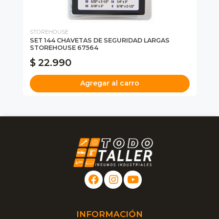
STOREHOUSE
ST
SET 144 CHAVETAS DE SEGURIDAD LARGAS
SE
STOREHOUSE 67564
67
$ 22.990
$
Agregar al carro
INFORMACIÓN