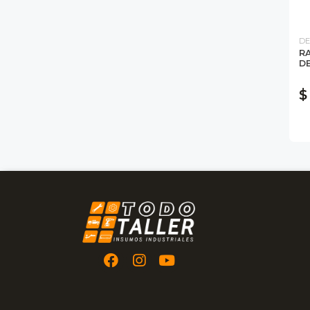
DE
RA
D
$