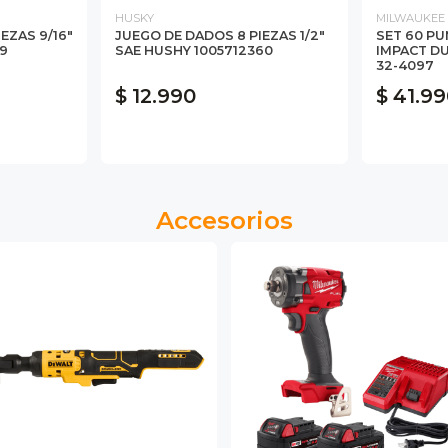
HUSKY
MILWAUKEE
EZAS 9/16"
JUEGO DE DADOS 8 PIEZAS 1/2"
SET 60 P
9
SAE HUSHY 1005712360
IMPACT DU
32-4097
$ 12.990
$ 41.9
Accesorios