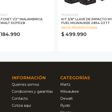
WALT
MILWAUKEE
TCHET 1/2" INALAMBRICA
KIT 3/8" LLAVE DE IMPACTO M
EWALT DCF512B
FUEL MILWAUKEE 2854-22TT
PACK PROMOCIONAL
 184.990
$ 499.990
INFORMACIÓN
CATEGORÍAS
Quienes somos
Martz
Condiciones y garantías
Milwaukee
Contacto
Dewalt
Cotiza aqui
Ryobi