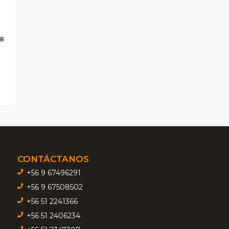
18
CONTÁCTANOS
+56 9 67496291
+56 9 67508502
+56 51 2241366
+56 51 2406234