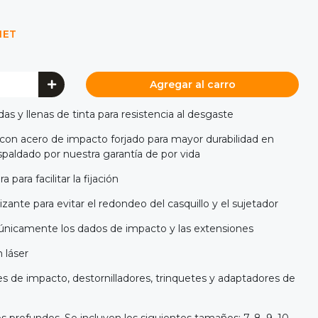
NET
Agregar al carro
 y llenas de tinta para resistencia al desgaste
con acero de impacto forjado para mayor durabilidad en
spaldado por nuestra garantía de por vida
 para facilitar la fijación
ante para evitar el redondeo del casquillo y el sujetador
 únicamente los dados de impacto y las extensiones
 láser
es de impacto, destornilladores, trinquetes y adaptadores de
s profundos. Se incluyen los siguientes tamaños: 7, 8, 9, 10,