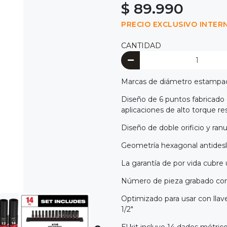
$ 89.990
PRECIO EXCLUSIVO INTER
CANTIDAD
Marcas de diámetro estampadas
Diseño de 6 puntos fabricado 
aplicaciones de alto torque re
Diseño de doble orificio y ranura
Geometría hexagonal antidesliz
La garantía de por vida cubre
Número de pieza grabado con
Optimizado para usar con llav
1/2"
El kit incluye 14 dados métrico