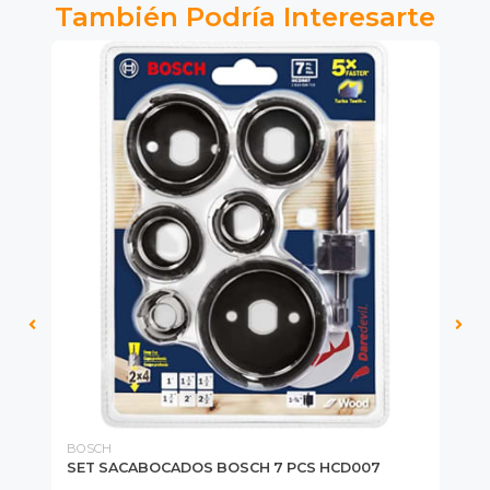
También Podría Interesarte
BOSCH
MI
SET SACABOCADOS BOSCH 7 PCS HCD007
SE
PA