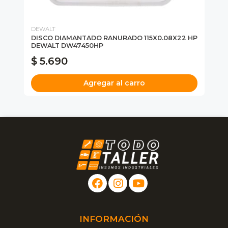
DEWALT
DE
DISCO DIAMANTADO RANURADO 115X0.08X22 HP
ES
DEWALT DW47450HP
MU
$ 5.690
$
Agregar al carro
INFORMACIÓN