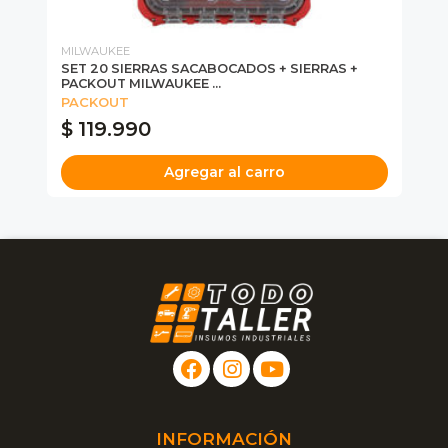
MILWAUKEE
MI
 5
SET 20 SIERRAS SACABOCADOS + SIERRAS +
SE
PACKOUT MILWAUKEE ...
49
PACKOUT
$ 119.990
$
Agregar al carro
INFORMACIÓN