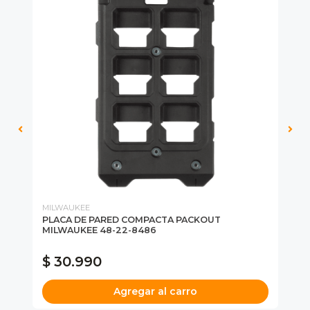
MILWAUKEE
MI
PLACA DE PARED COMPACTA PACKOUT
PO
MILWAUKEE 48-22-8486
PA
AC
$ 30.990
$
Agregar al carro