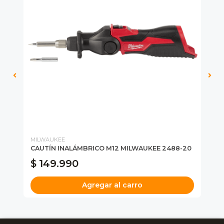
MILWAUKEE
MI
22
CAUTÍN INALÁMBRICO M12 MILWAUKEE 2488-20
KI
$ 149.990
$
Agregar al carro