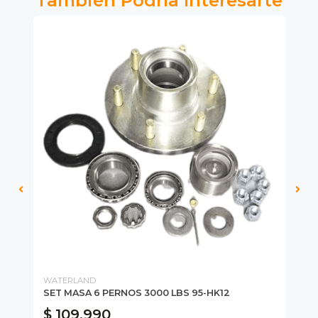
También Podría Interesarte
WATERLAND
DE
SET MASA 6 PERNOS 3000 LBS 95-HK12
TA
$ 109.990
$