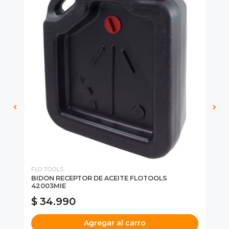
FLO TOOLS
Saf
BIDON RECEPTOR DE ACEITE FLOTOOLS
EN
42003MIE
$ 34.990
$
Agregar al carro