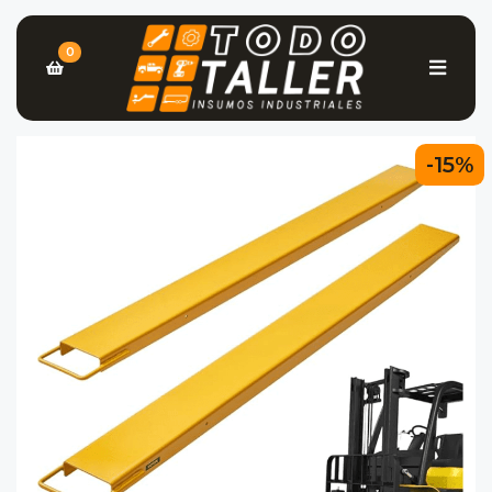
0
-15%