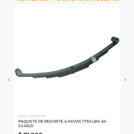
PACE AMERICAN
PA
PAQUETE DE RESORTE 4 HOJAS 1750 LBS 45-
SE
S245LD
95