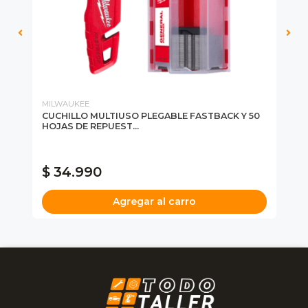
MILWAUKEE
HU
EE
CUCHILLO MULTIUSO PLEGABLE FASTBACK Y 50
CU
HOJAS DE REPUEST...
RE
$ 34.990
$
Agregar al carro