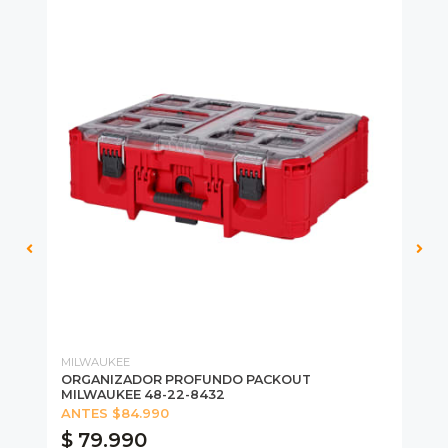
MILWAUKEE
MI
ORGANIZADOR PROFUNDO PACKOUT
CA
MILWAUKEE 48-22-8432
MI
ANTES $84.990
$ 79.990
$