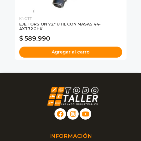
KNOTT
DE
R
EJE TORSION 72" UTIL CON MASAS 44-
PL
AXT72GHK
$ 589.990
$
Agregar al carro
INFORMACIÓN