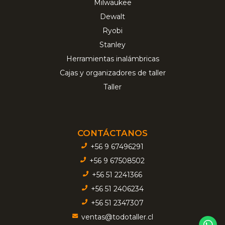
Milwaukee
Dewalt
Ryobi
Stanley
Herramientas inalámbricas
Cajas y organizadores de taller
Taller
CONTÁCTANOS
+56 9 67496291
+56 9 67508502
+56 51 2241366
+56 51 2406234
+56 51 2347307
ventas@todotaller.cl