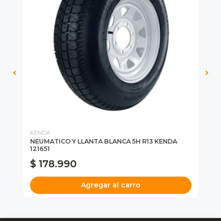
KENDA
KE
R
NEUMATICO Y LLANTA BLANCA 5H R13 KENDA
NE
121651
13
$ 178.990
$
Agregar al carro