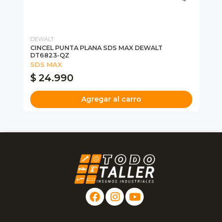
DEWALT
DE
AX
CINCEL PUNTA PLANA SDS MAX DEWALT
CI
DT6823-QZ
SDS MAX
$ 24.990
$
Agregar al carro