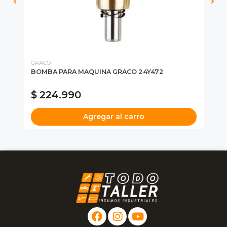
GRACO
GR
BOMBA PARA MAQUINA GRACO 24Y472
EX
PU
$ 224.990
$
Agregar al carro