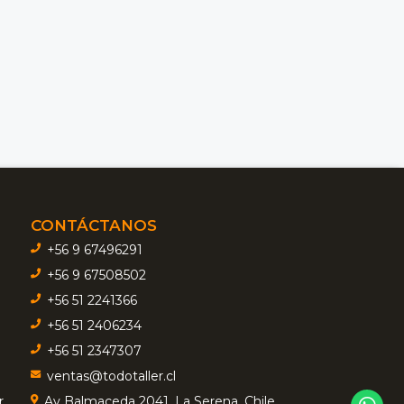
CONTÁCTANOS
+56 9 67496291
+56 9 67508502
+56 51 2241366
+56 51 2406234
+56 51 2347307
ventas@todotaller.cl
r
Av Balmaceda 2041, La Serena, Chile.