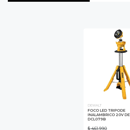
DEWALT
FOCO LED TRIPODE
INALAMBRICO 20V D
DCL079B
$ 461.990