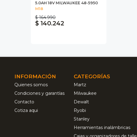
5.0AH 18V MILWAUKEE 48-5950
M18
$ 164.990
$ 140.242
INFORMACIÓN
CATEGORÍAS
Quienes somos
Martz
Condiciones y garantías
Milwaukee
Contacto
Dewalt
Cotiza aqui
Ryobi
Stanley
Herramientas inalámbricas
Cajas y organizadores de talle