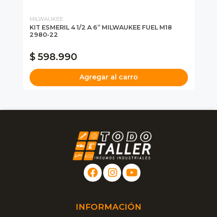
MILWAUKEE
MI
KIT ESMERIL 4 1/2 A 6” MILWAUKEE FUEL M18
ES
2980-22
VA
$ 598.990
$
Agregar al carro
INFORMACIÓN