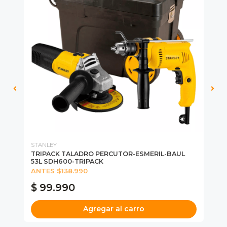
STANLEY
DE
O
TRIPACK TALADRO PERCUTOR-ESMERIL-BAUL
SE
53L SDH600-TRIPACK
DE
ANTES $138.990
PA
$ 99.990
$
Agregar al carro