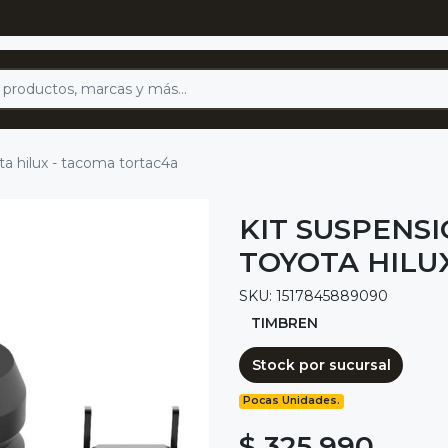
ta hilux - tacoma tortac4a
KIT SUSPENS
TOYOTA HILU
SKU: 1517845889090
TIMBREN
Stock por sucursal
Pocas Unidades.
$ 325.990