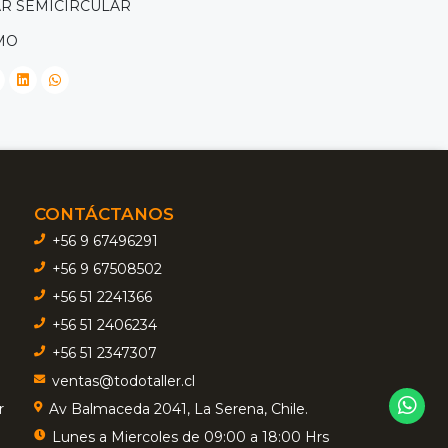
R SEMICIRCULAR
MO
CONTÁCTANOS
+56 9 67496291
+56 9 67508502
+56 51 2241366
+56 51 2406234
+56 51 2347307
ventas@todotaller.cl
r
Av Balmaceda 2041, La Serena, Chile.
Lunes a Miercoles de 09:00 a 18:00 Hrs