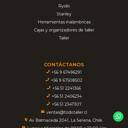
Ryobi
Stanley
Herramientas inalámbricas
Cajas y organizadores de taller
Taller
CONTÁCTANOS
+56 9 67496291
+56 9 67508502
+56 51 2241366
+56 51 2406234
+56 51 2347307
ventas@todotaller.cl
Av Balmaceda 2041, La Serena, Chile.