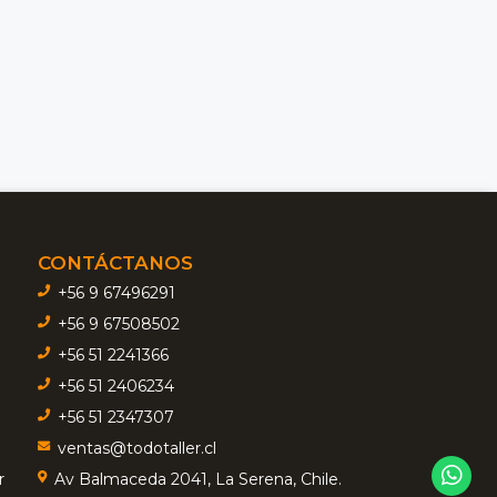
CONTÁCTANOS
+56 9 67496291
+56 9 67508502
+56 51 2241366
+56 51 2406234
+56 51 2347307
ventas@todotaller.cl
r
Av Balmaceda 2041, La Serena, Chile.