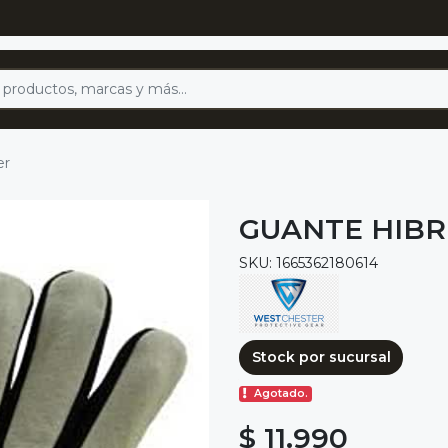
er
GUANTE HIBR
SKU: 1665362180614
Stock por sucursal
Agotado.
$ 11.990