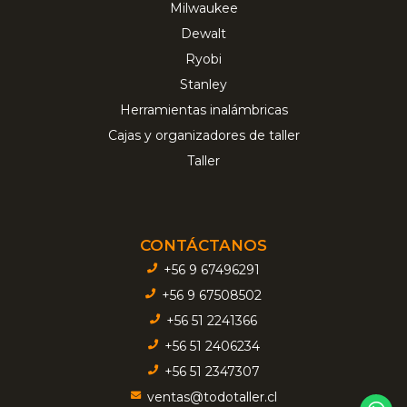
Milwaukee
Dewalt
Ryobi
Stanley
Herramientas inalámbricas
Cajas y organizadores de taller
Taller
CONTÁCTANOS
+56 9 67496291
+56 9 67508502
+56 51 2241366
+56 51 2406234
+56 51 2347307
ventas@todotaller.cl