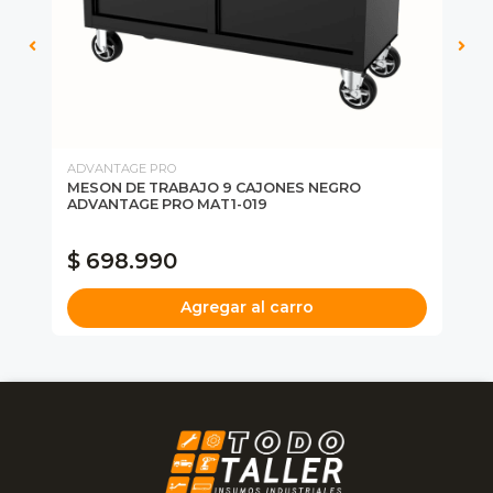
ADVANTAGE PRO
AD
MESON DE TRABAJO 9 CAJONES NEGRO
ME
ADVANTAGE PRO MAT1-019
AD
$ 
$ 698.990
$
Agregar al carro