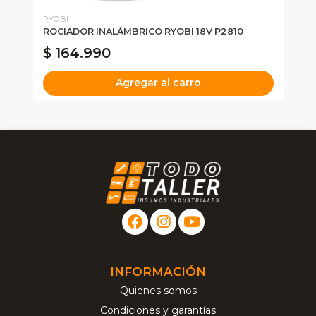
RYOBI
EC
ROCIADOR INALÁMBRICO RYOBI 18V P2810
FU
$ 164.990
$
Agregar al carro
INFORMACIÓN
Quienes somos
Condiciones y garantías