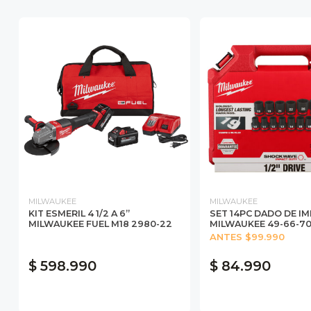
MILWAUKEE
MILWAUKEE
KIT ESMERIL 4 1/2 A 6”
SET 14PC DADO DE IM
MILWAUKEE FUEL M18 2980-22
MILWAUKEE 49-66-70
ANTES $99.990
$ 598.990
$ 84.990