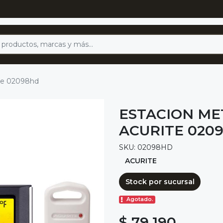
ite 02098hd
ESTACION ME
ACURITE 020
SKU: 02098HD
ACURITE
Stock por sucursal
Agotado.
$ 79.190