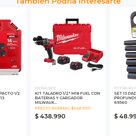
También Podría Interesarte
MILWAUKEE
PITTSBURG
PACTO 1/2
KIT TALADRO 1/2" M18 FUEL CON
SET 13 DA
13
BATERIAS Y CARGADOR
PROFUNDO
MILWAUK...
69560
PRECIO NORMAL $548.990
$ 438.990
$ 48.9