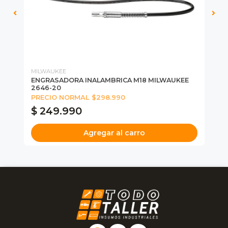
MILWAUKEE
MI
ENGRASADORA INALAMBRICA M18 MILWAUKEE
SE
2646-20
49
PRECIO NORMAL $298.990
UN
$ 249.990
$
Agregar al carro