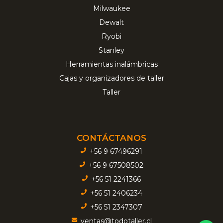
Milwaukee
Dewalt
Ryobi
Stanley
Herramientas inalámbricas
Cajas y organizadores de taller
Taller
CONTÁCTANOS
+56 9 67496291
+56 9 67508502
+56 51 2241366
+56 51 2406234
+56 51 2347307
ventas@todotaller.cl