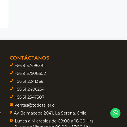
CONTÁCTANOS
+56 9 67496291
+56 9 67508502
+56 51 2241366
+56 51 2406234
+56 51 2347307
ventas@todotaller.cl
r
Av Balmaceda 2041, La Serena, Chile.
Lunes a Miercoles de 09:00 a 18:00 Hrs
Jueves a Viernes de 09:00 a 17:00 Hrs