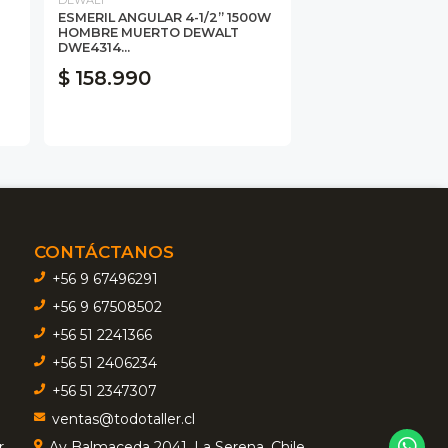
ESMERIL ANGULAR 4-1/2” 1500W
HOMBRE MUERTO DEWALT
DWE4314...
$ 158.990
CONTÁCTANOS
+56 9 67496291
+56 9 67508502
+56 51 2241366
+56 51 2406234
+56 51 2347307
ventas@todotaller.cl
r
Av Balmaceda 2041, La Serena, Chile.