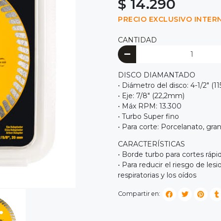
$ 14.290
PRECIO EXCLUSIVO INTER
CANTIDAD
DISCO DIAMANTADO
• Diámetro del disco: 4-1/2" (
• Eje: 7/8" (22,2mm)
• Máx RPM: 13.300
• Turbo Super fino
• Para corte: Porcelanato, gr
CARACTERÍSTICAS
• Borde turbo para cortes ráp
• Para reducir el riesgo de lesi
respiratorias y los oídos
Compartir en: