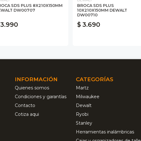
ROCA SDS PLUS 8X210X150MM
BROCA SDS PLUS
EWALT DW00707
10X210X150MM DEWALT
DW00710
 3.990
$ 3.690
INFORMACIÓN
CATEGORÍAS
Quienes somos
Martz
Condiciones y garantías
Milwaukee
Contacto
Dewalt
Cotiza aqui
Ryobi
Stanley
Herramientas inalámbricas
Cajas y organizadores de talle