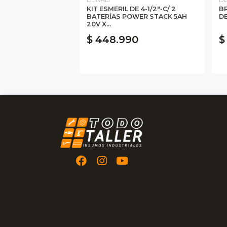
KIT ESMERIL DE 4-1/2"-C/ 2
B
BATERÍAS POWER STACK 5AH
D
20V X...
$ 448.990
$